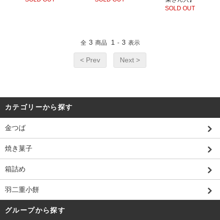
SOLD OUT
3
1
3
全
商品
-
表示
< Prev
Next >
カテゴリーから探す
金つば
焼き菓子
箱詰め
羽二重小餅
グループから探す