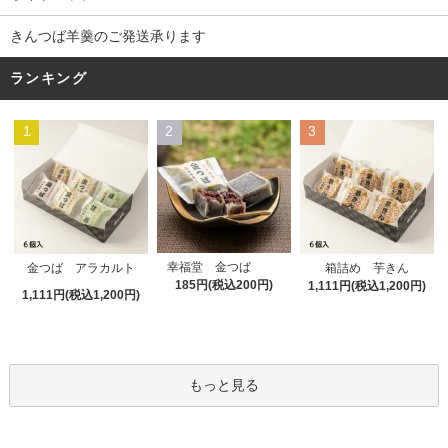
きんつば羊羹のご発送承ります
ランキング
1
2
3
幸福堂 金つば
金つば アラカルト
箱詰め 芋きん
185円(税込200円)
1,111円(税込1,200円)
1,111円(税込1,200円)
もっと見る