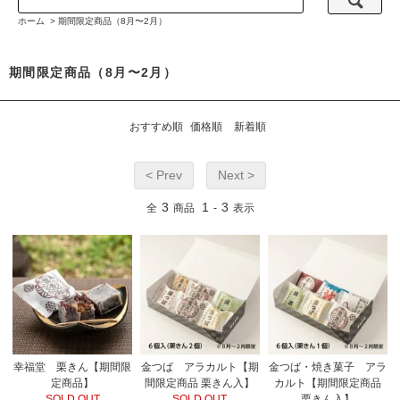
ホーム
>
期間限定商品（8月〜2月）
期間限定商品（8月〜2月）
おすすめ順
価格順
新着順
< Prev
Next >
3
1
3
全
商品
-
表示
幸福堂 栗きん【期間限
金つば アラカルト【期
金つば・焼き菓子 アラ
定商品】
間限定商品 栗きん入】
カルト【期間限定商品
SOLD OUT
SOLD OUT
栗きん入】