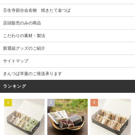
壬生寺節分会名物 焼きたて金つば
店頭販売のみの商品
こだわりの素材・製法
新選組グッズのご紹介
サイトマップ
きんつば羊羹のご発送承ります
ランキング
1
2
3