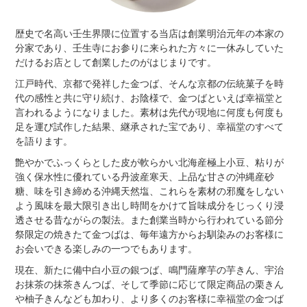
歴史で名高い壬生界隈に位置する当店は創業明治元年の本家の
分家であり、壬生寺にお参りに来られた方々に一休みしていた
だけるお店として創業したのがはじまりです。
江戸時代、京都で発祥した金つば、そんな京都の伝統菓子を時
代の感性と共に守り続け、お陰様で、金つばといえば幸福堂と
言われるようになりました。素材は先代が現地に何度も何度も
足を運び試作した結果、継承された宝であり、幸福堂のすべて
を語ります。
艶やかでふっくらとした皮が軟らかい北海産極上小豆、粘りが
強く保水性に優れている丹波産寒天、上品な甘さの沖縄産砂
糖、味を引き締める沖縄天然塩、これらを素材の邪魔をしない
よう風味を最大限引き出し時間をかけて旨味成分をじっくり浸
透させる昔ながらの製法。また創業当時から行われている節分
祭限定の焼きたて金つばは、毎年遠方からお馴染みのお客様に
お会いできる楽しみの一つでもあります。
現在、新たに備中白小豆の銀つば、鳴門薩摩芋の芋きん、宇治
お抹茶の抹茶きんつば、そして季節に応じて限定商品の栗きん
や柚子きんなども加わり、より多くのお客様に幸福堂の金つば